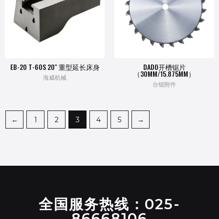
EB-20 T-60S 20″ 重型延长床身
DADO开槽锯片
（30MM/15.875MM）
海威机械
台锯附件
←
1
2
3
4
5
→
全国服务热线：025-
86668106