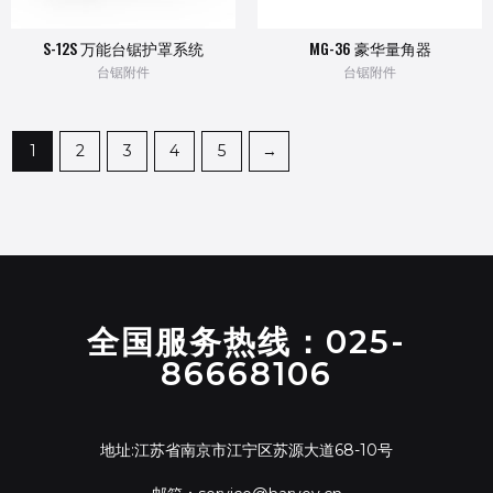
S-12S 万能台锯护罩系统
MG-36 豪华量角器
台锯附件
台锯附件
1
2
3
4
5
→
全国服务热线：025-
86668106
地址:江苏省南京市江宁区苏源大道68-10号