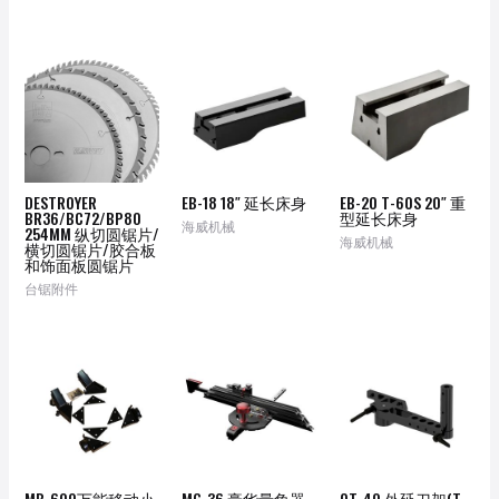
DESTROYER
EB-18 18″ 延长床身
EB-20 T-60S 20″ 重
BR36/BC72/BP80
型延长床身
海威机械
254MM 纵切圆锯片/
海威机械
横切圆锯片/胶合板
和饰面板圆锯片
台锯附件
MB-600万能移动小
MG-36 豪华量角器
OT-40 外延刀架(T-