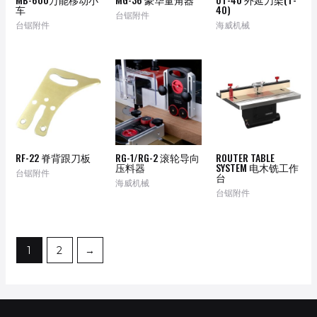
车
40)
台锯附件
台锯附件
海威机械
RF-22 脊背跟刀板
RG-1/RG-2 滚轮导向
ROUTER TABLE
压料器
SYSTEM 电木铣工作
台锯附件
台
海威机械
台锯附件
1
2
→